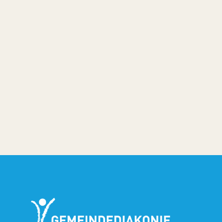
Martin Wäldele
Geschäftsbereichsleitung
Wohnen und ambulante Hilfe
Tel.: 0621/84104-39
waeldele@gemeindediakonie-mannheim.de