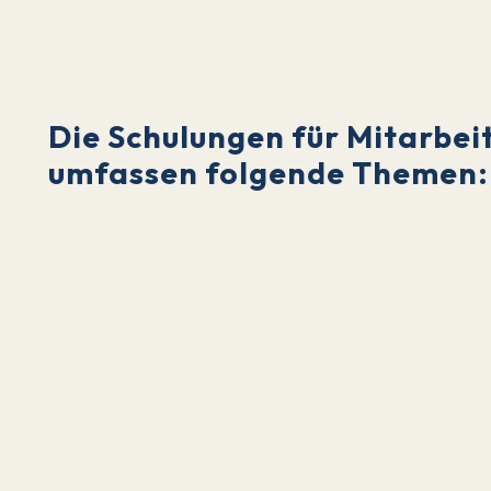
Die Schulungen für Mitarbei
umfassen folgende Themen:
Methoden der Behindertenhilfe
Alte und älter werdende Menschen
Menschen mit Schwermehrfachbehinderu
Erste-Hilfe-Kurse und professionelles
Deeskalationstraining
Sonstige Themen wie Kommunikation, sozia